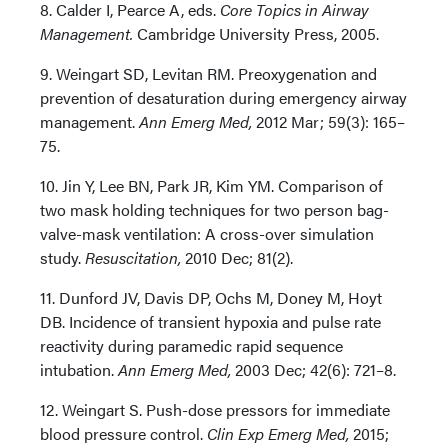
8. Calder I, Pearce A, eds.
Core Topics in Airway
Management.
Cambridge University Press, 2005.
9. Weingart SD, Levitan RM. Preoxygenation and
prevention of desaturation during emergency airway
management.
Ann Emerg Med,
2012 Mar; 59(3): 165–
75.
10. Jin Y, Lee BN, Park JR, Kim YM. Comparison of
two mask holding techniques for two person bag-
valve-mask ventilation: A cross-over simulation
study.
Resuscitation,
2010 Dec; 81(2).
11. Dunford JV, Davis DP, Ochs M, Doney M, Hoyt
DB. Incidence of transient hypoxia and pulse rate
reactivity during paramedic rapid sequence
intubation.
Ann Emerg Med,
2003 Dec; 42(6): 721–8.
12. Weingart S. Push-dose pressors for immediate
blood pressure control.
Clin Exp Emerg Med,
2015;