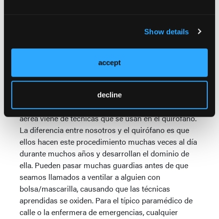
pacientes antes de la intubación y que ayudarán a
prevenir eventos adversos.
Show details
Sellado inadecuado de la mascarilla
– la incapacidad
de sellar correctamente la mascarilla puede ser la
diferencia entre oxigenar o no al paciente. A los
accept
proveedores prehospitalarios y de emergencias se
les enseña una variedad de métodos para sellar la
mascarilla, incluida la técnica de C-E. Mucho de lo
decline
que aprendemos en términos de manejo de la vía
aérea viene de técnicas que se usan en el quirófano.
La diferencia entre nosotros y el quirófano es que
ellos hacen este procedimiento muchas veces al día
durante muchos años y desarrollan el dominio de
ella. Pueden pasar muchas guardias antes de que
seamos llamados a ventilar a alguien con
bolsa/mascarilla, causando que las técnicas
aprendidas se oxiden. Para el típico paramédico de
calle o la enfermera de emergencias, cualquier