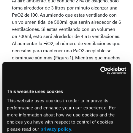
Al aire ambiente, que contiene 21% de oxígeno, sólo
toma alrededor de 3 litros por minuto alcanzar una
PaO2 de 100. Asumiendo que estas ventilando con
un volumen tidal de 500ml, que serán alrededor de 6
ventilaciones. Si estas ventilando con un volumen
de 700ml, esto será alrededor de 4 a 5 ventilaciones.
Al aumentar la FiO2, el número de ventilaciones que
necesitas para mantener una PaO2 aceptable se
disminuye aún más (Figura 1). Mientras que muchos
otros factores pueden influir en la oxigenación y
respiración celular, tales como el equilibrio ácido-
base, shunts fisiológicos o anatómicos, y el gasto
cardiaco, el punto más importante que debe
This website uses cookies
quedarle es que las ventilaciones rápidas no son
necesariamente mejores. En los siguientes párrafos,
This website uses cookies in order to improve its
explicaremos maniobras simples, como el sello
performance and enhance your user experience. For
adecuado de la mascarilla facial en conjunto con
more information about how we use cookies and the
una adecuada frecuencia y volumen tidal, que
choices you have with respect to control of cookies,
pueden mejorar la oxigenación de nuestros
please read our
privacy policy
.