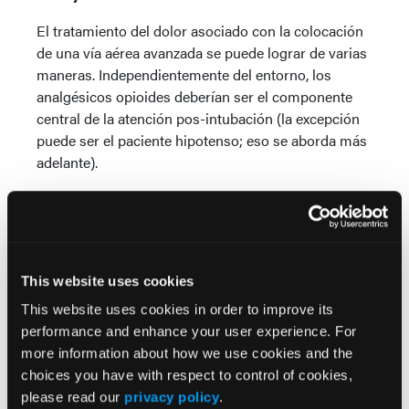
El tratamiento del dolor asociado con la colocación
de una vía aérea avanzada se puede lograr de varias
maneras. Independientemente del entorno, los
analgésicos opioides deberían ser el componente
central de la atención pos-intubación (la excepción
puede ser el paciente hipotenso; eso se aborda más
adelante).
Los opioides sintéticos como el fentanilo y la
hidromorfona pueden ser superiores a la morfina
debido a la menor liberación de histamina y porque
su inicio de acción (particularmente con el fentanilo)
This website uses cookies
es más rápido.
This website uses cookies in order to improve its
La hidromorfona puede representar la mejor opción
performance and enhance your user experience. For
disponible debido a sus excelentes propiedades
more information about how we use cookies and the
analgésicas combinadas con la duración moderada
choices you have with respect to control of cookies,
de su efecto, lo que evita la carga logística de repetir
please read our
privacy policy
.