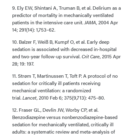
9. Ely EW, Shintani A, Truman B, et al. Delirium as a
predictor of mortality in mechanically ventilated
patients in the intensive care unit.
JAMA,
2004 Apr
14; 291(14): 1,753–62.
10. Balzer F, Weiß B, Kumpf O, et al. Early deep
sedation is associated with decreased in-hospital
and two-year follow-up survival.
Crit Care,
2015 Apr
28; 19: 197.
11. Strøm T, Martinussen T, Toft P. A protocol of no
sedation for critically ill patients receiving
mechanical ventilation: a randomized
trial.
Lancet,
2010 Feb 6; 375(9,713): 475–80.
12. Fraser GL, Devlin JW, Worby CP, et al.
Benzodiazepine versus nonbenzodiazepine-based
sedation for mechanically ventilated, critically ill
adults: a systematic review and meta-analysis of