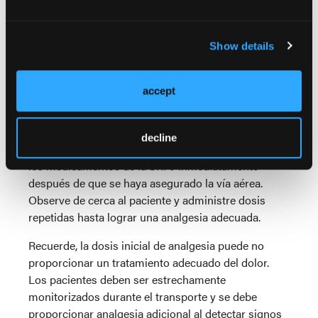
la dosis frecuentemente. Los opioides deben
ajustarse a la comodidad reportada por el paciente
cuando sea posible, o para lograr objetivos de
Show details
comodidad basados ​​en una escala validada como la
Escala de Agitación y Sedación de Richmond
(RASS), que clasifica varios niveles de agitación y
accept
sedación.
Cualquiera que sea el analgésico opioide elegido,
decline
administre la primera dosis simultáneamente con
los medicamentos de la SRI o inmediatamente
después de que se haya asegurado la vía aérea.
Observe de cerca al paciente y administre dosis
repetidas hasta lograr una analgesia adecuada.
Recuerde, la dosis inicial de analgesia puede no
proporcionar un tratamiento adecuado del dolor.
Los pacientes deben ser estrechamente
monitorizados durante el transporte y se debe
proporcionar analgesia adicional al detectar signos