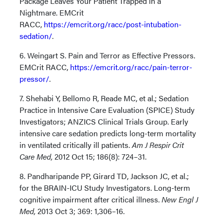
Package Leaves Your Patient Trapped in a
Nightmare. EMCrit
RACC,
https://emcrit.org/racc/post-intubation-
sedation/
.
6. Weingart S. Pain and Terror as Effective Pressors.
EMCrit RACC,
https://emcrit.org/racc/pain-terror-
pressor/
.
7. Shehabi Y, Bellomo R, Reade MC, et al.; Sedation
Practice in Intensive Care Evaluation (SPICE) Study
Investigators; ANZICS Clinical Trials Group. Early
intensive care sedation predicts long-term mortality
in ventilated critically ill patients.
Am J Respir Crit
Care Med,
2012 Oct 15; 186(8): 724–31.
8. Pandharipande PP, Girard TD, Jackson JC, et al.;
for the BRAIN-ICU Study Investigators. Long-term
cognitive impairment after critical illness.
New Engl J
Med,
2013 Oct 3; 369: 1,306–16.