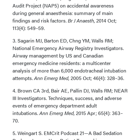
Audit Project (NAP5) on accidental awareness
during general anaesthesia: summary of main
findings and risk factors.
Br J Anaesth,
2014 Oct;
113(4): 549–59.
3. Sagarin MJ, Barton ED, Chng YM, Walls RM;
National Emergency Airway Registry Investigators.
Airway management by US and Canadian
emergency medicine residents: a multicenter
analysis of more than 6,000 endotracheal intubation
attempts.
Ann Emerg Med,
2005 Oct; 46(4): 328–36.
4. Brown CA 3rd, Bair AE, Pallin DJ, Walls RM; NEAR
III Investigators. Techniques, success, and adverse
events of emergency department adult
intubations.
Ann Emerg Med,
2015 Apr; 65(4): 363–
70.
5. Weingart S. EMCrit Podcast 21—A Bad Sedation