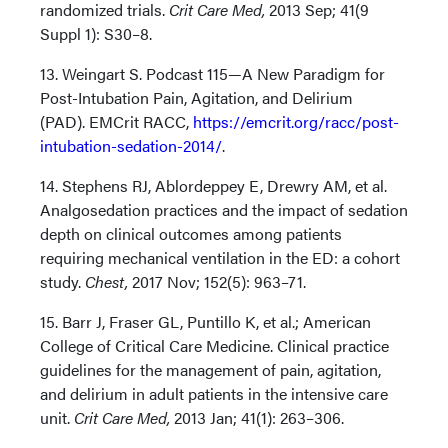
randomized trials.
Crit Care Med,
2013 Sep; 41(9
Suppl 1): S30–8.
13. Weingart S. Podcast 115—A New Paradigm for
Post-Intubation Pain, Agitation, and Delirium
(PAD). EMCrit RACC,
https://emcrit.org/racc/post-
intubation-sedation-2014/
.
14. Stephens RJ, Ablordeppey E, Drewry AM, et al.
Analgosedation practices and the impact of sedation
depth on clinical outcomes among patients
requiring mechanical ventilation in the ED: a cohort
study.
Chest,
2017 Nov; 152(5): 963–71.
15. Barr J, Fraser GL, Puntillo K, et al.; American
College of Critical Care Medicine. Clinical practice
guidelines for the management of pain, agitation,
and delirium in adult patients in the intensive care
unit.
Crit Care Med,
2013 Jan; 41(1): 263–306.